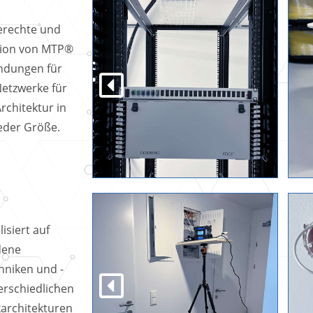
erechte und
ation von MTP®
ndungen für
Netzwerke für
rchitektur in
eder Größe.
lisiert auf
dene
hniken und -
erschiedlichen
architekturen