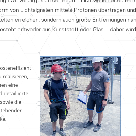
ng LWL verbirgt sich der Begriff Lichtwellenleiter. Be
orm von Lichtsignalen mittels Protonen übertragen und
eiten erreichen, sondern auch große Entfernungen nahe
besteht entweder aus Kunststoff oder Glas – daher wird
steneffizient
 realisieren,
nen eine
 detaillierte
sowie die
stehender
ke.