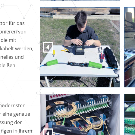
ktor für das
ionieren von
die mit
rkabelt werden,
onelles und
leißen.
 modernsten
 eine genaue
sung der
ungen in Ihrem