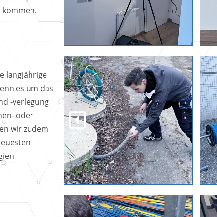
g kommen.
ne langjährige
wenn es um das
nd -verlegung
nen- oder
zen wir zudem
 neuesten
ien.