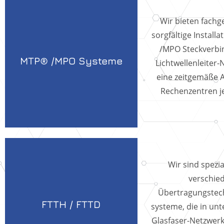
Wir bieten fachg
sorgfältige Install
/MPO Steckverbi
MTP® /MPO Systeme
Lichtwellenleiter-
eine zeitgemäße A
Rechenzentren j
Wir sind spezia
verschie
Übertragungstec
FTTH / FTTD
systeme, die in unt
Glasfaser-Netzwerk