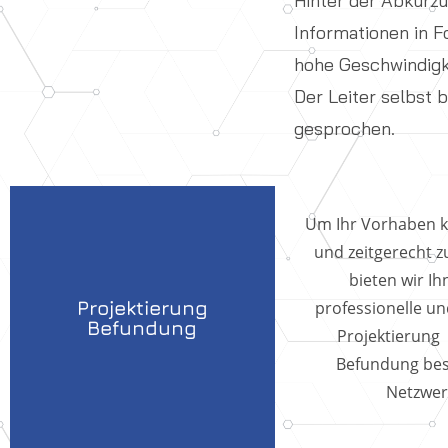
Hinter der Abkürzu
Informationen in F
hohe Geschwindigk
Der Leiter selbst 
gesprochen.
Um Ihr Vorhaben ko
und zeitgerecht zu
bieten wir Ih
Projektierung
professionelle und
Befundung
Projektierung 
Befundung be
Netzwer