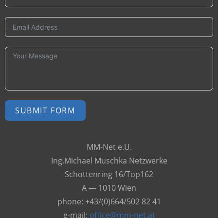
SUBMIT FORM
A
MM-Net e.U.
l
Ing.Michael Muschka Netzwerke
t
Schottenring 16/Top162
e
A — 1010 Wien
r
phone: +43/(0)664/502 82 41
n
e-mail:
office@mm-net.at