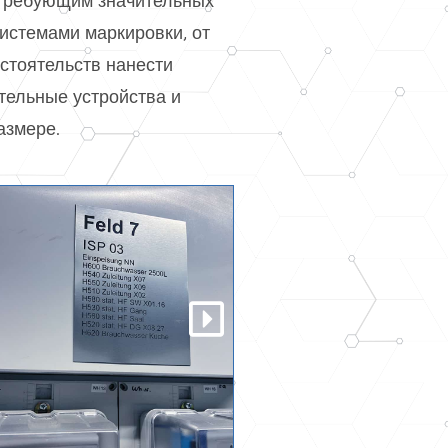
 требующим значительных
истемами маркировки, от
бстоятельств нанести
тельные устройства и
азмере.